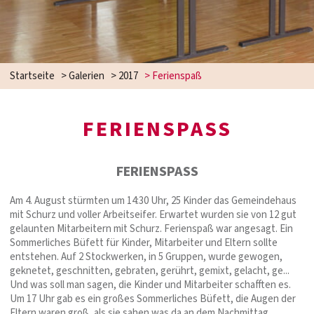
Startseite
>
Galerien
>
2017
>
Ferienspaß
FERIENSPASS
FERIENSPASS
Am 4. August stürmten um 14:30 Uhr, 25 Kinder das Gemeindehaus
mit Schurz und voller Arbeitseifer. Erwartet wurden sie von 12 gut
gelaunten Mitarbeitern mit Schurz. Ferienspaß war angesagt. Ein
Sommerliches Büfett für Kinder, Mitarbeiter und Eltern sollte
entstehen. Auf 2 Stockwerken, in 5 Gruppen, wurde gewogen,
geknetet, geschnitten, gebraten, gerührt, gemixt, gelacht, ge...
Und was soll man sagen, die Kinder und Mitarbeiter schafften es.
Um 17 Uhr gab es ein großes Sommerliches Büfett, die Augen der
Eltern waren groß, als sie sahen was da an dem Nachmittag