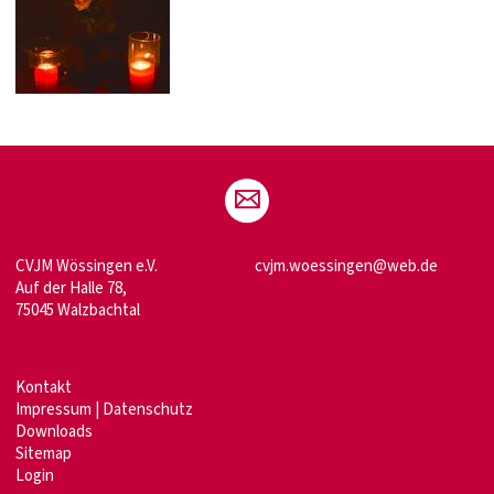
CVJM Wössingen e.V.
cvjm.woessingen@web.de
Auf der Halle 78,
75045 Walzbachtal
Kontakt
Impressum
|
Datenschutz
Downloads
Sitemap
Login