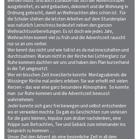
werden muss. Und auch Zuhause hat sich der Adventstrubel
ausgebreitet, es wird gebacken, dekoriert und die Wohnung in
Ordnung gebracht, damit an Weihnachten alles schön ist. Für
die Schüler stehen die letzten Arbeiten auf dem Stundenplan
was natürlich Lernstress bedeutet neben den ganzen
Weihnachtsvorbereitungen. Es ist doch wie jedes Jahr,
Weihnachten kommt viel zu früh und die Adventszeit rauscht
nur so an uns vorbei.
Wer kennt das nicht und wie toll ist es da mal innezuhalten und
durchzuatmen. Warum nicht in der Kirche bei Lichterglanz zur
Ruhe kommen dachten wir uns und haben den Plan kurzerhand
in die Tat umgesetzt.
Wer ein bisschen Zeit investierte konnte Montagsabends die
Wössinger Kirche mal anders erleben. Sie war erhellt mit vielen
Kerzen – das war eine ganz besondere Atmosphäre. So konnte
man zur Ruhe kommen und die Adventszeit bewusst
wahrnehmen.
Jeder konnte sich ganz frei bewegen und selbst entscheiden
wo er verweilen mochte. Da gab es Geschichten zum vorlesen
für die ganz kleinen, Impulse zum drüber nachdenken, eine
Krippe zum Betrachten, Tee und Gebäck zum miteinander ins
Gespräch zu kommen …
Unser Ziel den Advent als eine besinnliche Zeit in all dem