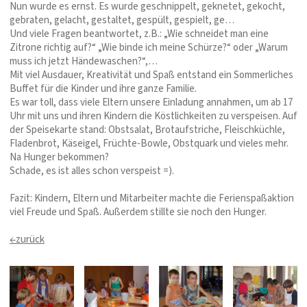
Nun wurde es ernst. Es wurde geschnippelt, geknetet, gekocht,
gebraten, gelacht, gestaltet, gespült, gespielt, ge…
Und viele Fragen beantwortet, z.B.: „Wie schneidet man eine
Zitrone richtig auf?“ „Wie binde ich meine Schürze?“ oder „Warum
muss ich jetzt Händewaschen?“,…
Mit viel Ausdauer, Kreativität und Spaß entstand ein Sommerliches
Buffet für die Kinder und ihre ganze Familie.
Es war toll, dass viele Eltern unsere Einladung annahmen, um ab 17
Uhr mit uns und ihren Kindern die Köstlichkeiten zu verspeisen. Auf
der Speisekarte stand: Obstsalat, Brotaufstriche, Fleischküchle,
Fladenbrot, Käseigel, Früchte-Bowle, Obstquark und vieles mehr.
Na Hunger bekommen?
Schade, es ist alles schon verspeist =).
Fazit: Kindern, Eltern und Mitarbeiter machte die Ferienspaßaktion
viel Freude und Spaß. Außerdem stillte sie noch den Hunger.
←zurück