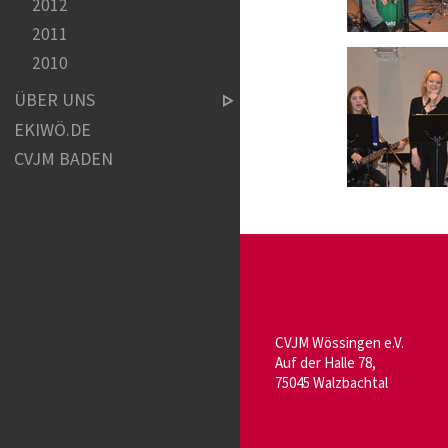
2012
2011
2010
ÜBER UNS
EKIWÖ.DE
CVJM BADEN
CVJM Wössingen e.V.
Auf der Halle 78,
75045 Walzbachtal