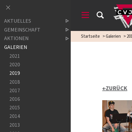
AKTUELLES
GEMEINSCHAFT
Startseite
>
Galerien
>
20
AKTIONEN
GALERIEN
2021
2020
2019
2018
←ZURÜCK
2017
2016
2015
2014
2013