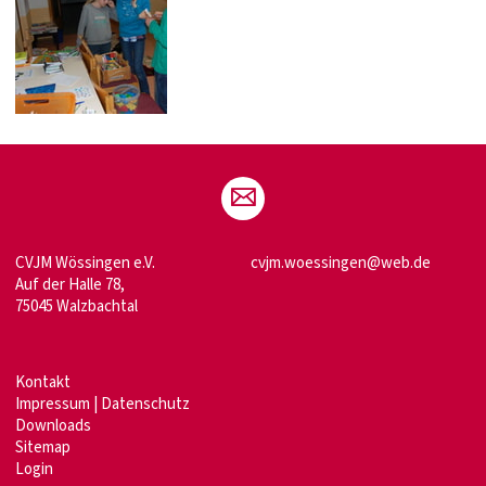
CVJM Wössingen e.V.
cvjm.woessingen@web.de
Auf der Halle 78,
75045 Walzbachtal
Kontakt
Impressum
|
Datenschutz
Downloads
Sitemap
Login