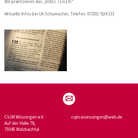
Wir praktizieren das
„BIBEL TEILEN.“
Aktuelle Infos bei Uli Schumacher, Telefon 07203/ 924 333
CVJM Wössingen e.V.
cvjm.woessingen@web.de
Auf der Halle 78,
75045 Walzbachtal