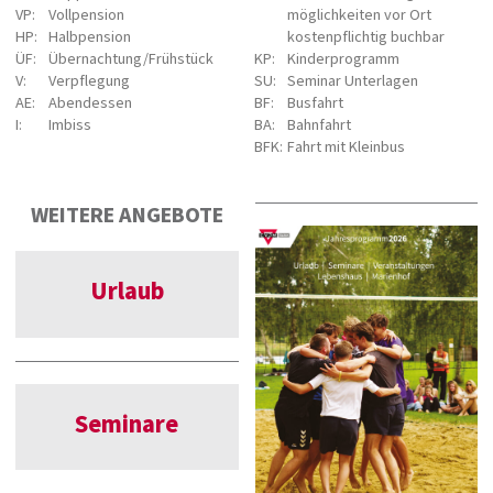
VP:
Vollpension
möglichkeiten vor Ort
HP:
Halbpension
kostenpflichtig buchbar
ÜF:
Übernachtung/Frühstück
KP:
Kinderprogramm
V:
Verpflegung
SU:
Seminar Unterlagen
AE:
Abendessen
BF:
Busfahrt
I:
Imbiss
BA:
Bahnfahrt
BFK:
Fahrt mit Kleinbus
WEITERE ANGEBOTE
Urlaub
Seminare